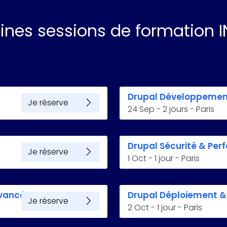
ines sessions de formation I
Drupal Développemen
Je réserve
24 Sep
-
2 jours
-
Paris
Drupal Sécurité & Pe
Je réserve
1 Oct
-
1 jour
-
Paris
vancé
Drupal Déploiement & 
Je réserve
2 Oct
-
1 jour
-
Paris