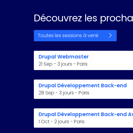
Découvrez les procha
Toutes les sessions à venir
Drupal Webmaster
21 Sep
-
3 jours
-
Paris
Drupal Développement Back-end
28 Sep
-
3 jours
-
Paris
Drupal Développement Back-end A
1 Oct
-
2 jours
-
Paris