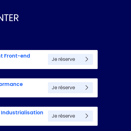
NTER
t Front-end
Je réserve
rformance
Je réserve
Industrialisation
Je réserve