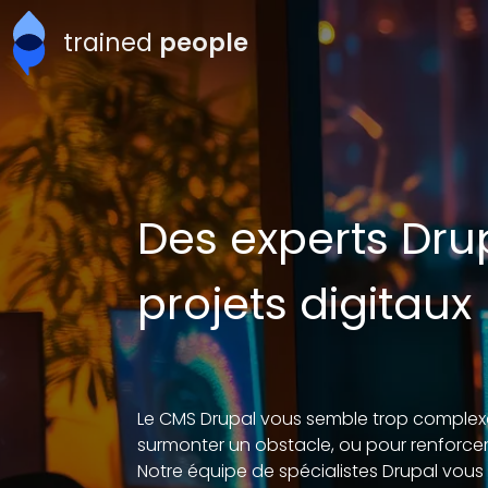
Aller au contenu principal
trained
people
Des experts Dru
projets digitaux
Le CMS Drupal vous semble trop complexe
surmonter un obstacle, ou pour renforc
Notre équipe de spécialistes Drupal vou