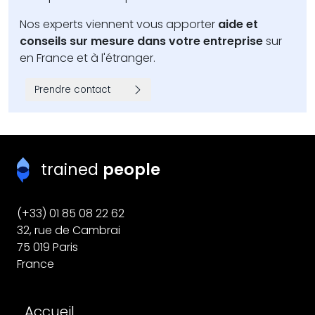
Nos experts viennent vous apporter
aide et
conseils sur mesure dans votre entreprise
sur
en France et à l'étranger.
Prendre contact
trained
people
(+33) 01 85 08 22 62
32, rue de Cambrai
75 019 Paris
France
Pied de page
Accueil