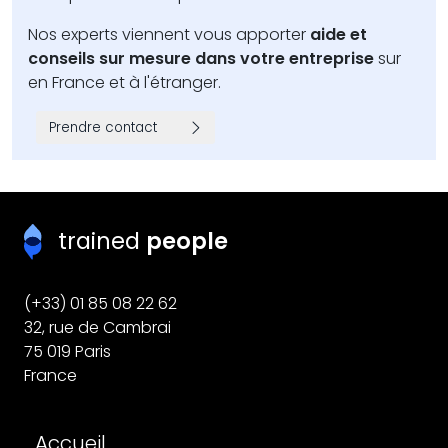
Nos experts viennent vous apporter
aide et
conseils sur mesure dans votre entreprise
sur
en France et à l'étranger.
Prendre contact
trained
people
(+33) 01 85 08 22 62
32, rue de Cambrai
75 019 Paris
France
Pied de page
Accueil