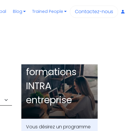
Contactez-nous
pal
Blog
Trained People
Me
Nos
formations
INTRA
entreprise
Vous désirez un programme